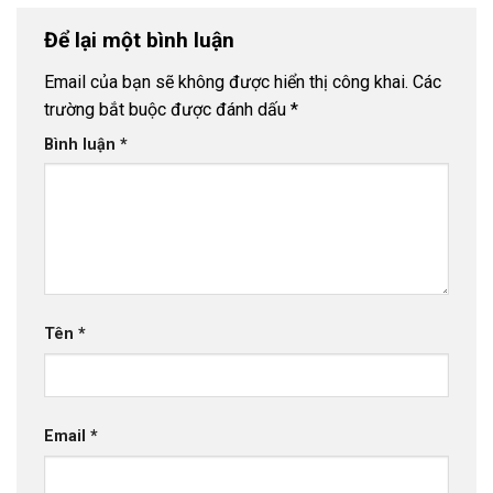
Để lại một bình luận
Email của bạn sẽ không được hiển thị công khai.
Các
trường bắt buộc được đánh dấu
*
Bình luận
*
Tên
*
Email
*