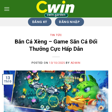
Skip
to
content
ĐĂNG KÝ
ĐĂNG NHẬP
TIN TỨC
Bắn Cá Xèng – Game Săn Cá Đổi
Thưởng Cực Hấp Dẫn
POSTED ON
13/10/2025
BY
ADMIN
13
Th10