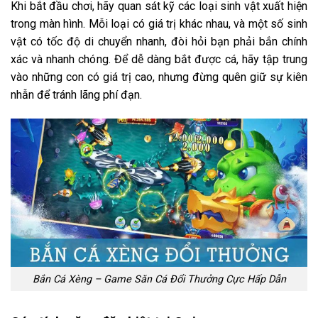
Khi bắt đầu chơi, hãy quan sát kỹ các loại sinh vật xuất hiện
trong màn hình. Mỗi loại có giá trị khác nhau, và một số sinh
vật có tốc độ di chuyển nhanh, đòi hỏi bạn phải bắn chính
xác và nhanh chóng. Để dễ dàng bắt được cá, hãy tập trung
vào những con có giá trị cao, nhưng đừng quên giữ sự kiên
nhẫn để tránh lãng phí đạn.
Bắn Cá Xèng – Game Săn Cá Đổi Thưởng Cực Hấp Dẫn