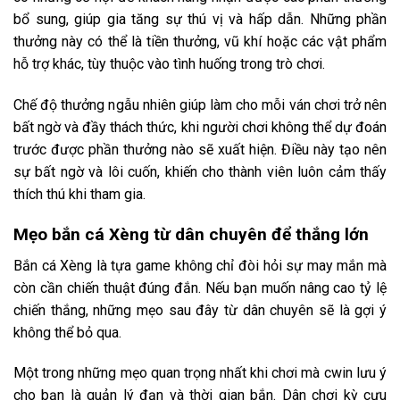
bổ sung, giúp gia tăng sự thú vị và hấp dẫn. Những phần
thưởng này có thể là tiền thưởng, vũ khí hoặc các vật phẩm
hỗ trợ khác, tùy thuộc vào tình huống trong trò chơi.
Chế độ thưởng ngẫu nhiên giúp làm cho mỗi ván chơi trở nên
bất ngờ và đầy thách thức, khi người chơi không thể dự đoán
trước được phần thưởng nào sẽ xuất hiện. Điều này tạo nên
sự bất ngờ và lôi cuốn, khiến cho thành viên luôn cảm thấy
thích thú khi tham gia.
Mẹo bắn cá Xèng từ dân chuyên để thắng lớn
Bắn cá Xèng là tựa game không chỉ đòi hỏi sự may mắn mà
còn cần chiến thuật đúng đắn. Nếu bạn muốn nâng cao tỷ lệ
chiến thắng, những mẹo sau đây từ dân chuyên sẽ là gợi ý
không thể bỏ qua.
Một trong những mẹo quan trọng nhất khi chơi mà cwin lưu ý
cho bạn là quản lý đạn và thời gian bắn. Dân chơi kỳ cựu