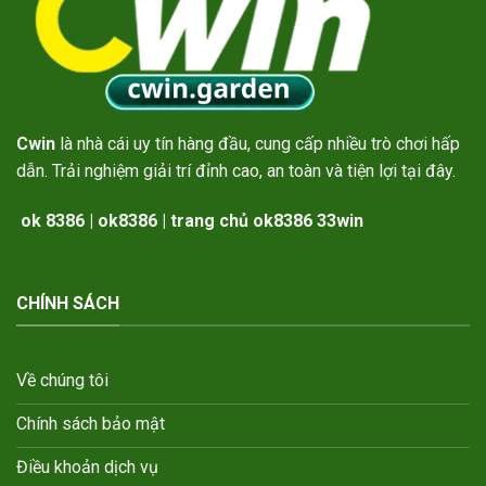
Cwin
là nhà cái uy tín hàng đầu, cung cấp nhiều trò chơi hấp
dẫn. Trải nghiệm giải trí đỉnh cao, an toàn và tiện lợi tại đây.
ok 8386
|
ok8386
|
trang chủ ok8386
33win
CHÍNH SÁCH
Về chúng tôi
Chính sách bảo mật
Điều khoản dịch vụ